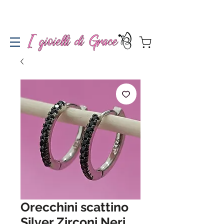
Spedizione gratuita a partire da 100€ per l'Italia
Orecchini scattino
Silver Zirconi Neri