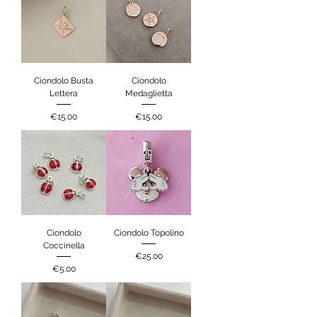
Ciondolo Busta
Ciondolo
Lettera
Medaglietta
Price
Price
€15.00
€15.00
Ciondolo
Ciondolo Topolino
Coccinella
Price
€25.00
Price
€5.00