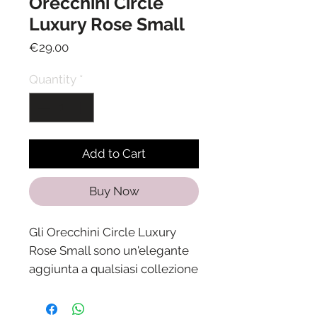
Orecchini Circle
Luxury Rose Small
Price
€29.00
Quantity
*
Add to Cart
Buy Now
Gli Orecchini Circle Luxury
Rose Small sono un'elegante
aggiunta a qualsiasi collezione
di gioielli. Realizzati in argento
925 con una finitura rose e