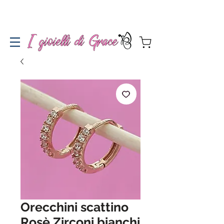
Spedizione gratuita a partire da 100€ per l'Italia
Orecchini scattino
Rosè Zirconi bianchi