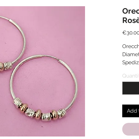
Orec
Ros
€30.0
Orecch
Diame
Spediz
ricezi
Quanti
Add 