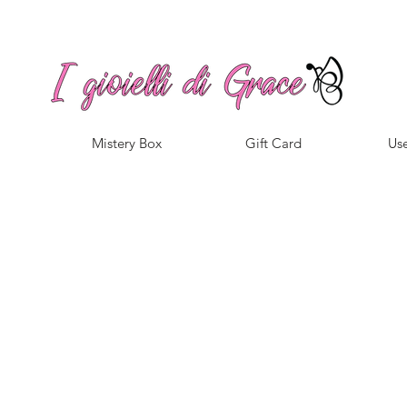
Spedizione gratuita a partire da 100€ per l'Italia
Mistery Box
Gift Card
Use