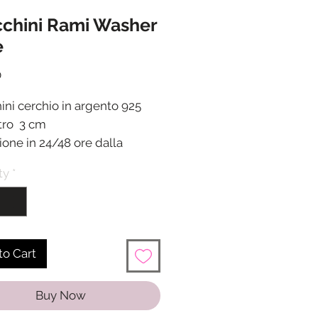
chini Rami Washer
è
Price
0
ini cerchio in argento 925
tro 3 cm
ione in 24/48 ore dalla
one del pagamento
ty
*
to Cart
Buy Now