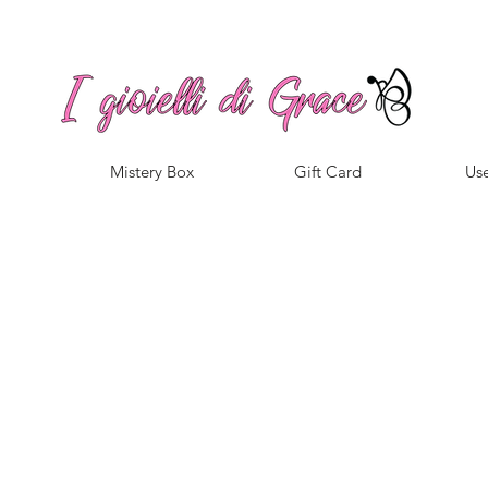
Spedizione gratuita a partire da 100€ per l'Italia
Mistery Box
Gift Card
Use