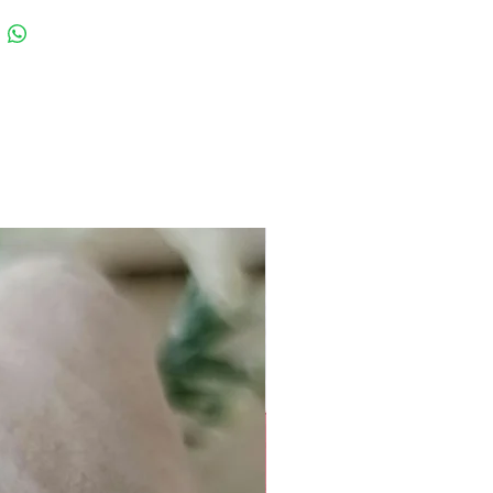
speciale, gli Orecchini
completeranno il tuo stile in
mpeccabile. Aggiungili alla
lezione di gioielli per una
 freschezza e raffinatezza.
ro 1,5 cm