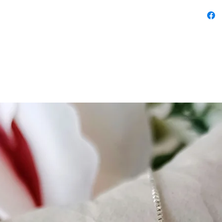
serata 
Pastel 
modo i
tua col
nota di
Diamet