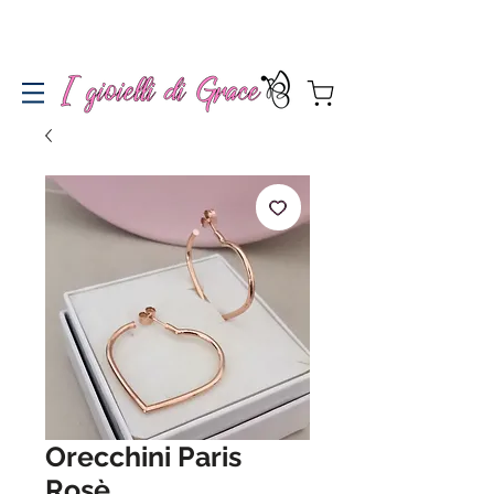
Spedizione gratuita a partire da 100€ per l'Italia
Orecchini Paris
Rosè