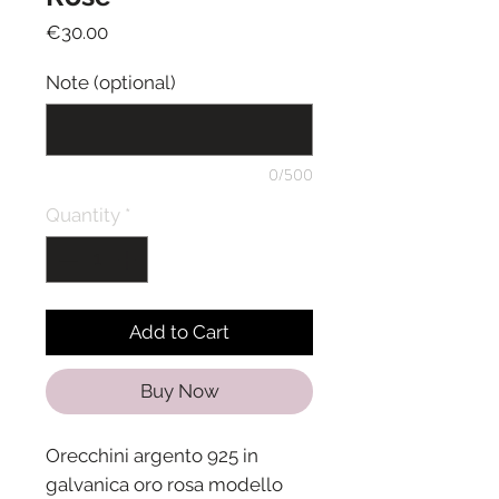
Price
€30.00
Note (optional)
0/500
Quantity
*
Add to Cart
Buy Now
Orecchini argento 925 in
galvanica oro rosa modello