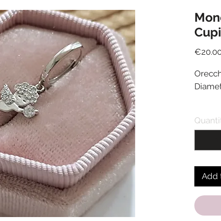
Mon
Cupi
€20.0
Orecch
Diamet
Spediz
Quanti
ricezi
Il prez
Per ac
selezio
Add 