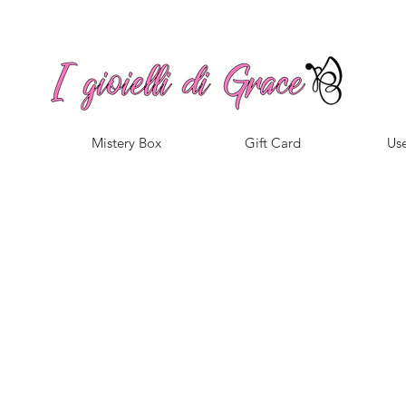
Spedizione gratuita a partire da 100€ per l'Italia
Mistery Box
Gift Card
Use