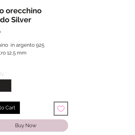
o orecchino
do Silver
Price
0
ino in argento 925
ro 12,5 mm
ione in 24/48 ore dalla
ty
*
one del pagamento
zo è riferito al pezzo singolo
quistare una coppia
nare 2 pezzi
to Cart
Buy Now