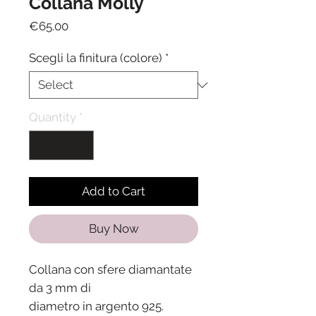
Collana Molly
Price
€65.00
Scegli la finitura (colore)
*
Quantity
*
Add to Cart
Buy Now
Collana con sfere diamantate
da 3 mm di
diametro in argento 925.