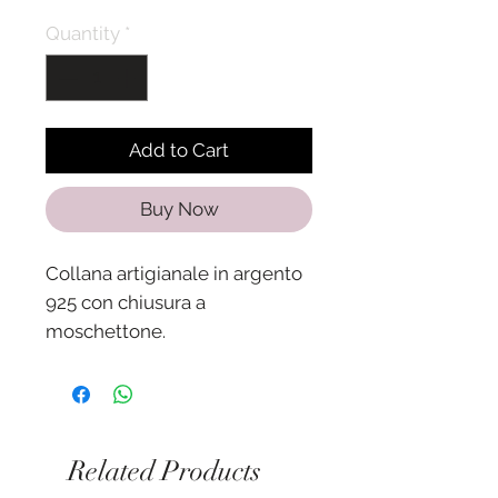
Quantity
*
Add to Cart
Buy Now
Collana artigianale in argento
925 con chiusura a
moschettone.
Lunghezza della collana 40cm
+ 5 cm allungamento.
La collana è personalizzabile:
è possibile montare
Related Products
ciondoli differenti da quelli