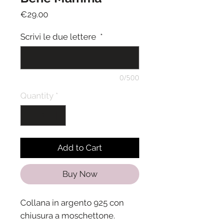
Price
€29.00
Scrivi le due lettere
*
0/500
Quantity
*
Add to Cart
Buy Now
Collana in argento 925 con
chiusura a moschettone.