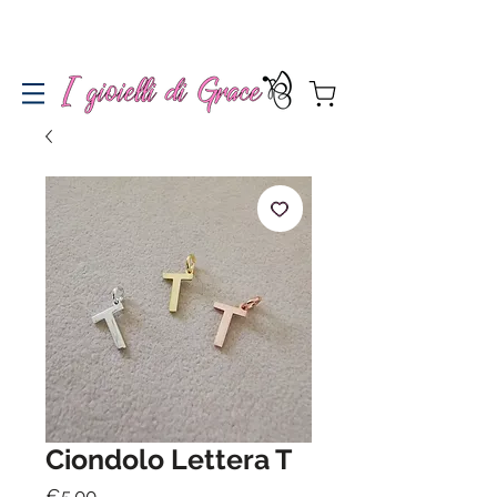
Spedizione gratuita a partire da 100€ per l'Italia
Ciondolo Lettera T
Price
€5.00