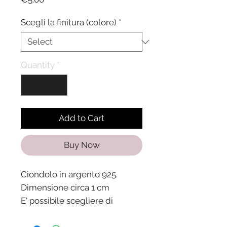
Scegli la finitura (colore)
*
Quantity
*
Add to Cart
Buy Now
Ciondolo in argento 925.
Dimensione circa 1 cm
E' possibile scegliere di
montarlo su gioielli o
acquistarlo separatamente