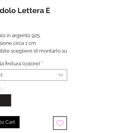
dolo Lettera E
rice
lo in argento 925.
ione circa 1 cm
ibile scegliere di montarlo su
i o acquistarlo separatamente
la finitura (colore)
*
ione in 24/48 ore dalla
one del pagamento
ct
ty
*
to Cart