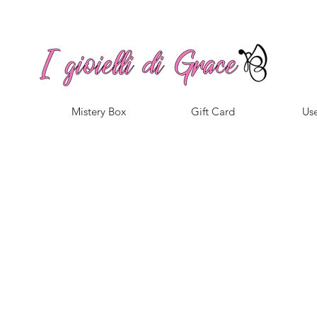
Spedizione gratuita a partire da 100€ per l'Italia
Mistery Box
Gift Card
Use