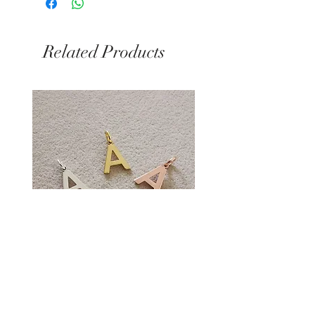
Spedizione in 24/48 ore dalla
ricezione del pagamento
Related Products
Ciondolo Lettera A
Price
€5.00