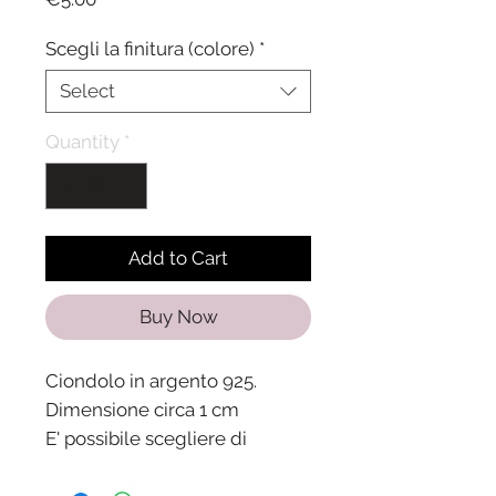
Scegli la finitura (colore)
*
Select
Quantity
*
Add to Cart
Buy Now
Ciondolo in argento 925.
Dimensione circa 1 cm
E' possibile scegliere di
montarlo su gioielli o
acquistarlo separatamente