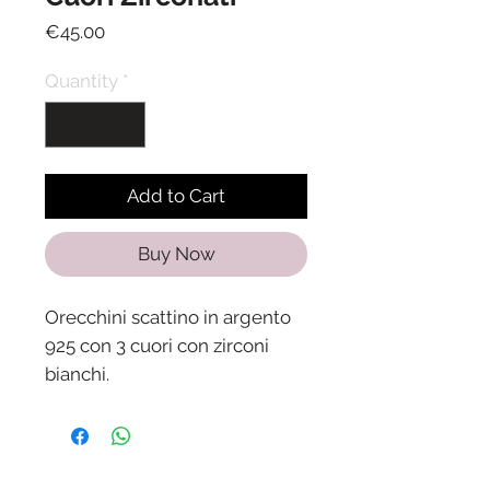
Price
€45.00
Quantity
*
Add to Cart
Buy Now
Orecchini scattino in argento
925 con 3 cuori con zirconi
bianchi.
Diametro esterno 1,3 cm.
Spedizione in 24/48 ore dalla
ricezione del pagamento