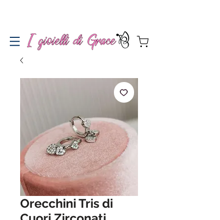
Spedizione gratuita a partire da 100€ per l'Italia
Orecchini Tris di
Cuori Zirconati