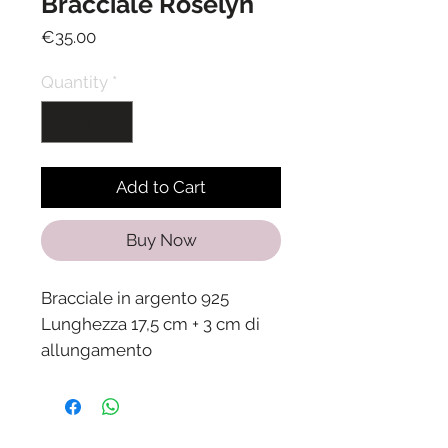
Bracciale Roselyn
Price
€35.00
Quantity
*
Add to Cart
Buy Now
Bracciale in argento 925
Lunghezza 17,5 cm + 3 cm di
allungamento
Spedizione in 24/48 ore dalla
ricezione del pagamento.