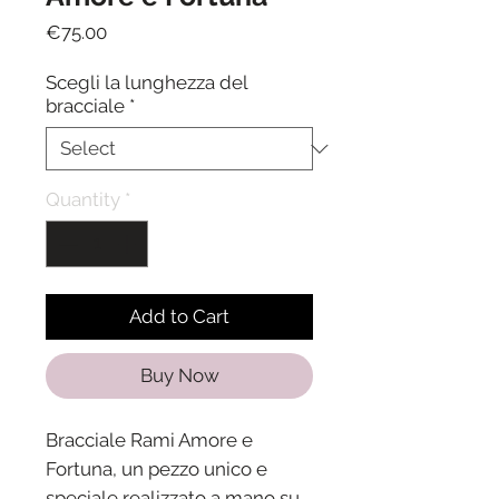
Price
€75.00
Scegli la lunghezza del
bracciale
*
Quantity
*
Add to Cart
Buy Now
Bracciale Rami Amore e
Fortuna, un pezzo unico e
speciale realizzato a mano su