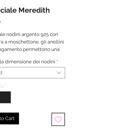
ciale Meredith
Price
0
ale nodini argento 925 con
a a moschettone. gli anellini
ungamento permettono una
lità da circa 17 a 20/21 cm.
 la dimensione dei nodini
*
ct
ty
*
to Cart