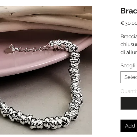
Brac
€30.0
Bracci
chiusur
di all
vestibi
Scegli
Sele
Quanti
Add 