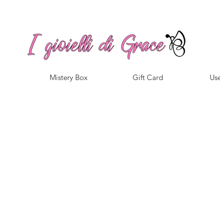
Spedizione gratuita a partire da 100€ per l'Italia
Mistery Box
Gift Card
Use