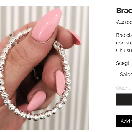
Brac
€40.0
Braccia
con sfe
Chiusu
Lunghe
Scegli 
allun
Spediz
Sele
ricezi
Quanti
Add 