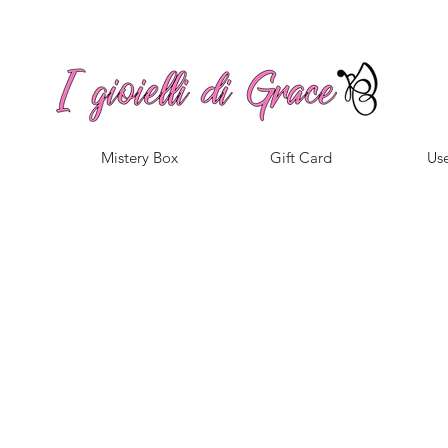
Spedizione gratuita a partire da 100€ per l'Italia
Mistery Box
Gift Card
Use