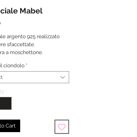
ciale Mabel
Price
0
le argento 925 realizzato
re sfaccettate.
ra a moschettone.
zza 17 cm + 3 cm di
il ciondolo
*
gamento
ione in 24/48 ore dalla
ct
one del pagamento
ty
*
to Cart